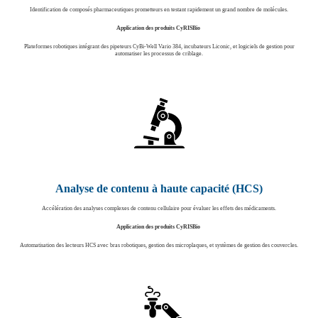
Identification de composés pharmaceutiques prometteurs en testant rapidement un grand nombre de molécules.
Application des produits CyRISBio
Plateformes robotiques intégrant des pipeteurs CyBi-Well Vario 384, incubateurs Liconic, et logiciels de gestion pour
automatiser les processus de criblage.
Analyse de contenu à haute capacité (HCS)
Accélération des analyses complexes de contenu cellulaire pour évaluer les effets des médicaments.
Application des produits CyRISBio
Automatisation des lecteurs HCS avec bras robotiques, gestion des microplaques, et systèmes de gestion des couvercles.