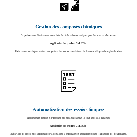
Gestion des composés chimiques
Organisation et distribution automatisée des échantillons chimiques pour les tests en laboratoire.
Application des produits CyRISBio
Plateformes robotiques mixtes avec gestion des stocks, distributeurs de liquides, et logiciels de planification.
Automatisation des essais cliniques
Manipulation précise et traçabilité des échantillons tout au long des essais cliniques.
Application des produits CyRISBio
Intégration de robots et de logiciels pour automatiser la manipulation des microplaques et la gestion des échantillons.