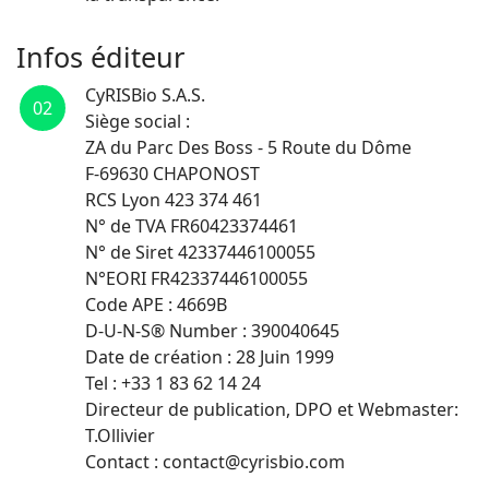
Infos éditeur
CyRISBio S.A.S.
02
Siège social :
ZA du Parc Des Boss - 5 Route du Dôme
F-69630 CHAPONOST
RCS Lyon 423 374 461
N° de TVA FR60423374461
N° de Siret 42337446100055
N°EORI FR42337446100055
Code APE : 4669B
D-U-N-S® Number : 390040645
Date de création : 28 Juin 1999
Tel : +33 1 83 62 14 24
Directeur de publication, DPO et Webmaster:
T.Ollivier
Contact : contact@cyrisbio.com