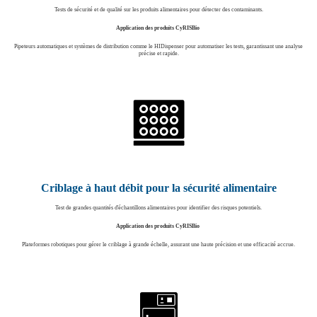
Tests de sécurité et de qualité sur les produits alimentaires pour détecter des contaminants.
Application des produits CyRISBio
Pipeteurs automatiques et systèmes de distribution comme le HIDispenser pour automatiser les tests, garantissant une analyse
précise et rapide.
Criblage à haut débit pour la sécurité alimentaire
Test de grandes quantités d'échantillons alimentaires pour identifier des risques potentiels.
Application des produits CyRISBio
Plateformes robotiques pour gérer le criblage à grande échelle, assurant une haute précision et une efficacité accrue.