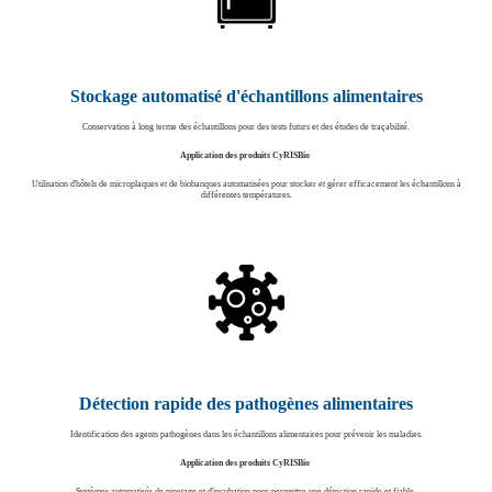
Stockage automatisé d'échantillons alimentaires
Conservation à long terme des échantillons pour des tests futurs et des études de traçabilité.
Application des produits CyRISBio
Utilisation d'hôtels de microplaques et de biobanques automatisées pour stocker et gérer efficacement les échantillons à
différentes températures.
Détection rapide des pathogènes alimentaires
Identification des agents pathogènes dans les échantillons alimentaires pour prévenir les maladies.
Application des produits CyRISBio
Systèmes automatisés de pipetage et d'incubation pour permettre une détection rapide et fiable.